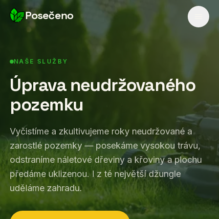
Posečeno
NAŠE SLUŽBY
Úprava neudržovaného
pozemku
Vyčistíme a zkultivujeme roky neudržované a
zarostlé pozemky — posekáme vysokou trávu,
odstraníme náletové dřeviny a křoviny a plochu
předáme uklizenou. I z té největší džungle
uděláme zahradu.