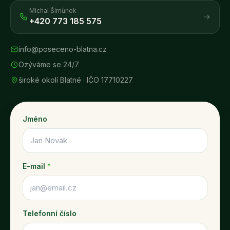
Michal Šimůnek
+420 773 185 575
info@poseceno-blatna.cz
Ozýváme se 24/7
široké okolí Blatné
· IČO
17710227
Jméno
E-mail
*
Telefonní číslo