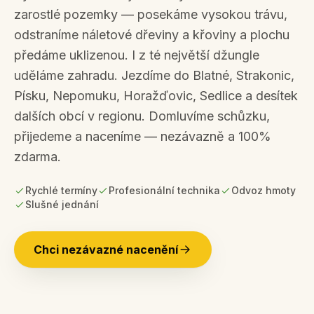
zarostlé pozemky — posekáme vysokou trávu,
odstraníme náletové dřeviny a křoviny a plochu
předáme uklizenou. I z té největší džungle
uděláme zahradu.
Jezdíme do Blatné, Strakonic,
Písku, Nepomuku, Horažďovic, Sedlice a desítek
dalších obcí v regionu. Domluvíme schůzku,
přijedeme a naceníme — nezávazně a 100%
zdarma.
Rychlé termíny
Profesionální technika
Odvoz hmoty
Slušné jednání
Chci nezávazné nacenění