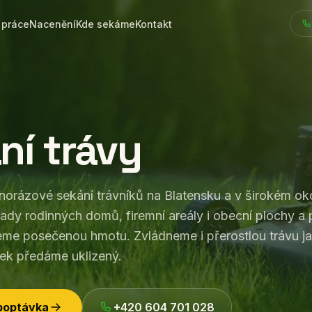
 práce
Nacenění
Kde sekáme
Kontakt
ní trávy
dnorázové sekání trávníků na Blatensku a v širokém oko
dy rodinných domů, firemní areály i obecní plochy a 
e posečenou hmotu. Zvládneme i přerostlou trávu ja
ek předáme uklizený.
poptávka
+420 604 701 028