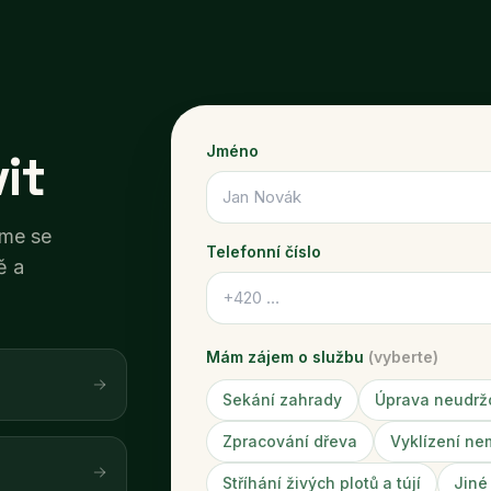
Jméno
it
eme se
Telefonní číslo
ě a
Mám zájem o službu
(vyberte)
Sekání zahrady
Úprava neudr
Zpracování dřeva
Vyklízení ne
Stříhání živých plotů a tújí
Jiné