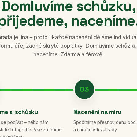
Domluvíme schůzku,
přijedeme, naceníme
ada je jiná – proto i každé nacenění děláme individu
formuláře, žádné skryté poplatky. Domluvíme schůzku,
naceníme. Zdarma a férově.
03
me si schůzku
Nacenění na míru
 se podívat – nebo nám
Spočítáme přesnou cenu podle
šlete fotografie. Vše změříme
a náročnosti zahrady.
e s údržbou.