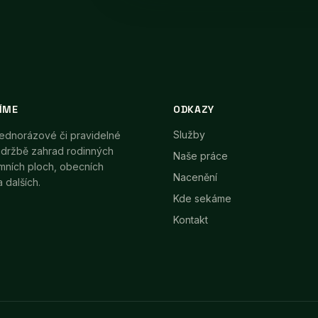
ÍME
ODKAZY
Služby
jednorázové či pravidelné
údržbě zahrad rodinných
Naše práce
mních ploch, obecních
Nacenění
 dalších.
Kde sekáme
Kontakt