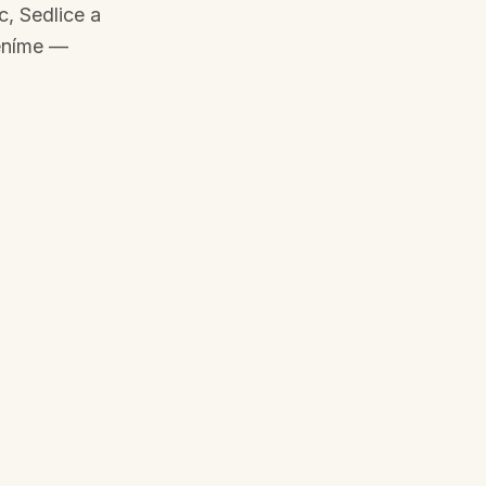
, Sedlice a
ceníme —