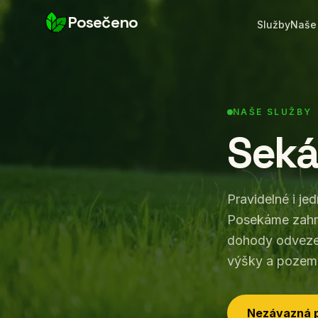
Posečeno
Služby
Naše
NAŠE SLUŽBY
Seká
Pravidelné i je
Posekáme zahra
dohody odvezem
výšky a pozem
Nezávazná 