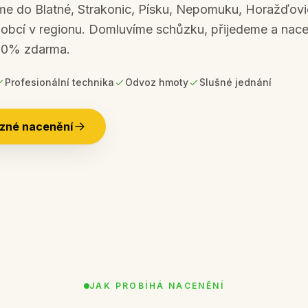
e do Blatné, Strakonic, Písku, Nepomuku, Horažďovic
h obcí v regionu. Domluvíme schůzku, přijedeme a na
00% zdarma.
Profesionální technika
Odvoz hmoty
Slušné jednání
zné nacenění
JAK PROBÍHÁ NACENĚNÍ