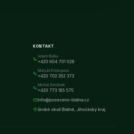
KONTAKT
Adam Bulka
+420 604 701 028
Matyáš Prokopius
+420 702 352 373
Michal Šimůnek
+420 773 185 575
info@poseceno-blatna.cz
široké okolí Blatné
,
Jihočeský kraj