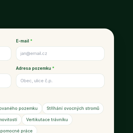
E-mail
*
Adresa pozemku
*
žovaného pozemku
Stříhání ovocných stromů
movitostí
Vertikutace trávníku
 pomocné práce