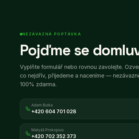
NEZÁVAZNÁ POPTÁVKA
Pojďme se domluv
Vyplňte formulář nebo rovnou zavolejte. Ozv
co nejdřív, přijedeme a naceníme — nezávazn
100% zdarma.
Adam Bulka
+420 604 701 028
Matyáš Prokopius
+420 702 352 373