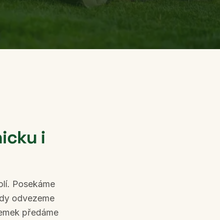
icku i
kolí. Posekáme
hody odvezeme
ozemek předáme