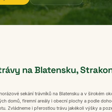
trávy
na Blatensku, Strakon
dnorázové sekání trávníků na Blatensku a v širokém o
ých domů, firemní areály i obecní plochy a podle do
u. Zvládneme i přerostlou trávu jakékoli výšky a p