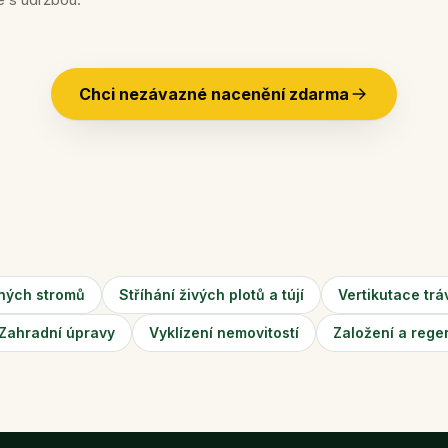
Chci nezávazné nacenění zdarma
cných stromů
Stříhání živých plotů a tújí
Vertikutace trá
Zahradní úpravy
Vyklízení nemovitostí
Založení a rege