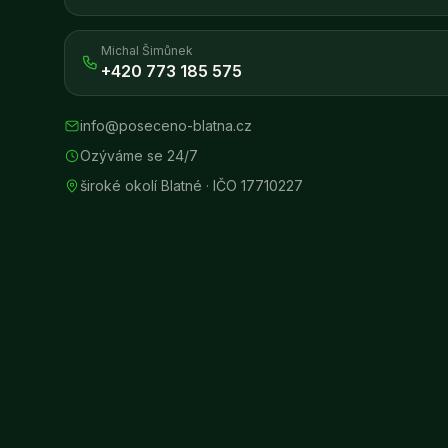
Michal Šimůnek
+420 773 185 575
info@poseceno-blatna.cz
Ozýváme se 24/7
široké okolí Blatné
· IČO
17710227