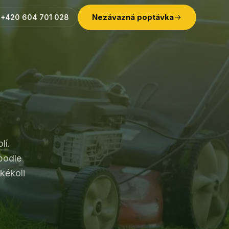
Nezávazná poptávka
+420 604 701 028
lí.
podle
kékoli