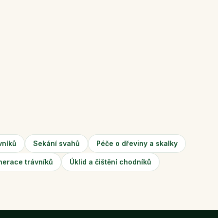
vníků
Sekání svahů
Péče o dřeviny a skalky
nerace trávníků
Úklid a čištění chodníků