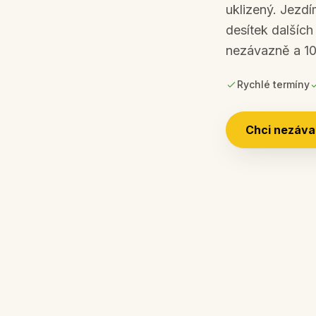
uklizený.
Jezdím
desítek dalšíc
nezávazně a 1
Rychlé termíny
Chci nezáva