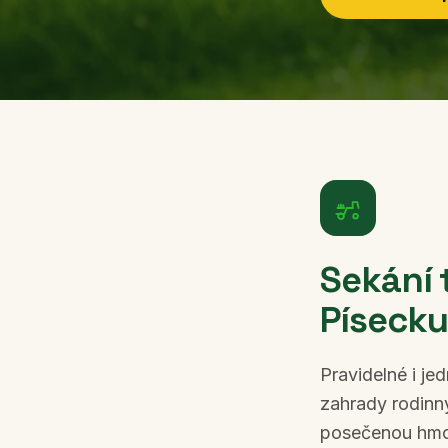
Sekání 
Písecku
Pravidelné i je
zahrady rodinn
posečenou hmot