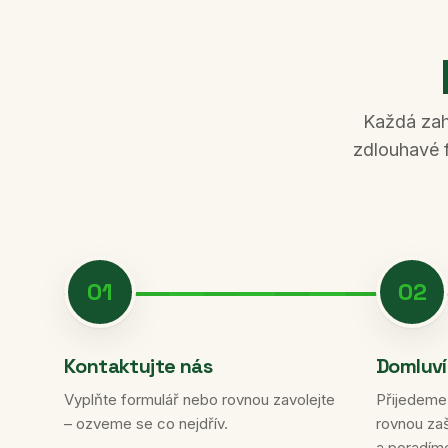
Každá zahr
zdlouhavé 
01
02
Kontaktujte nás
Domluví
Vyplňte formulář nebo rovnou zavolejte
Přijedeme
– ozveme se co nejdřív.
rovnou za
a poradím